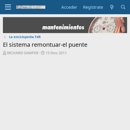
Acceder
Regístrate
La enciclopedia FdR
El sistema remontuar-el puente
I
F
RICHARD SAMPER
15 Nov 2011
n
e
i
c
c
h
i
a
a
d
d
e
o
i
r
n
d
i
e
c
l
i
t
o
e
m