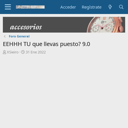
Acceder
Regístrate
Foro General
EEHHH TU que llevas puesto? 9.0
I
F
XSieiro
31 Ene 2022
n
e
i
c
c
h
i
a
a
d
d
e
o
i
r
n
d
i
e
c
l
i
t
o
e
m