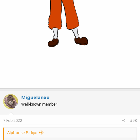
Miguelanxo
Well-known member
7 Feb 2022
#98
Alphonse P. dijo: