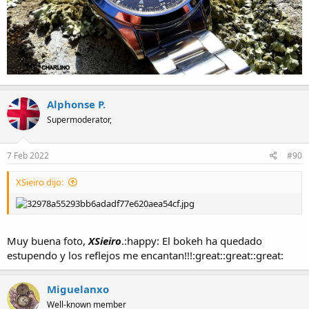
Alphonse P.
Supermoderator,
7 Feb 2022
#90
XSieiro dijo:
Muy buena foto,
XSieiro
.:happy: El bokeh ha quedado
estupendo y los reflejos me encantan!!!:great::great::great:
Miguelanxo
Well-known member