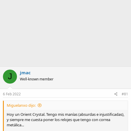
a
jmac
J
Well-known member
6 Feb 2022
#81
Miguelanxo dijo:
Hoy un Orient Crystal. Tengo mis manías (absurdas e injustificadas),
y siempre me cuesta poner los relojes que tengo con correa
metálica...