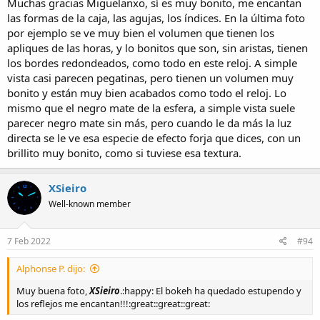
Muchas gracias Miguelanxo, sí es muy bonito, me encantan
las formas de la caja, las agujas, los índices. En la última foto
por ejemplo se ve muy bien el volumen que tienen los
apliques de las horas, y lo bonitos que son, sin aristas, tienen
los bordes redondeados, como todo en este reloj. A simple
vista casi parecen pegatinas, pero tienen un volumen muy
bonito y están muy bien acabados como todo el reloj. Lo
mismo que el negro mate de la esfera, a simple vista suele
parecer negro mate sin más, pero cuando le da más la luz
directa se le ve esa especie de efecto forja que dices, con un
brillito muy bonito, como si tuviese esa textura.
XSieiro
Well-known member
7 Feb 2022
#94
Alphonse P. dijo:
Muy buena foto,
XSieiro
.:happy: El bokeh ha quedado estupendo y
los reflejos me encantan!!!:great::great::great: