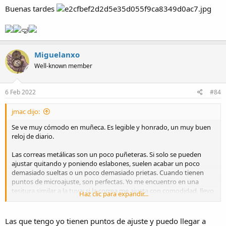
Buenas tardes
🤿
Miguelanxo
Well-known member
6 Feb 2022
#84
jmac dijo:
Se ve muy cómodo en muñeca. Es legible y honrado, un muy buen
reloj de diario.
Las correas metálicas son un poco puñeteras. Si solo se pueden
ajustar quitando y poniendo eslabones, suelen acabar un poco
demasiado sueltas o un poco demasiado prietas. Cuando tienen
puntos de microajuste, son perfectas. Yo me encuentro en una
tesitura similar a la tuya: si la correa me ajusta con comodidad, llevo
Haz clic para expandir...
muy a gusto el reloj. Si me va suelto o prieto, se van quedando en la
caja.
Las que tengo yo tienen puntos de ajuste y puedo llegar a