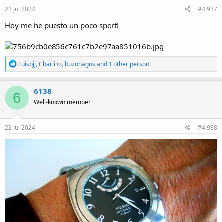
n
s
21 Jul 2024
#4.937
:
Hoy me he puesto un poco sport!
R
Luisbjj
,
Charlino
,
buzonagus
and 1 other person
e
a
c
6138
6
t
Well-known member
i
o
n
s
22 Jul 2024
#4.938
: