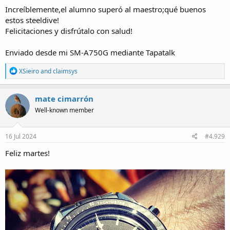
Increíblemente,el alumno superó al maestro;qué buenos
Enviado desde mi SM-S926B mediante Tapatalk
estos steeldive!
Felicitaciones y disfrútalo con salud!
Enviado desde mi SM-A750G mediante Tapatalk
R
XSieiro
and
claimsys
e
a
c
mate cimarrón
t
Well-known member
i
o
n
s
16 Jul 2024
#4.929
:
Feliz martes!