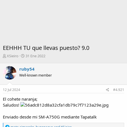
EEHHH TU que llevas puesto? 9.0
I
F
XSieiro
31 Ene 2022
n
e
i
c
ruby54
c
h
Well-known member
i
a
a
d
d
e
12 Jul 2024
#4.921
o
i
r
n
El cohete naranja;
d
i
Saludos!
e
c
l
i
Enviado desde mi SM-A750G mediante Tapatalk
t
o
e
R
m