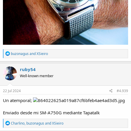
R
buzonagus
and
XSieiro
e
a
c
ruby54
t
Well-known member
i
o
n
s
22 Jul 2024
#4.939
:
Un atemporal;
Enviado desde mi SM-A750G mediante Tapatalk
R
Charlino
,
buzonagus
and
XSieiro
e