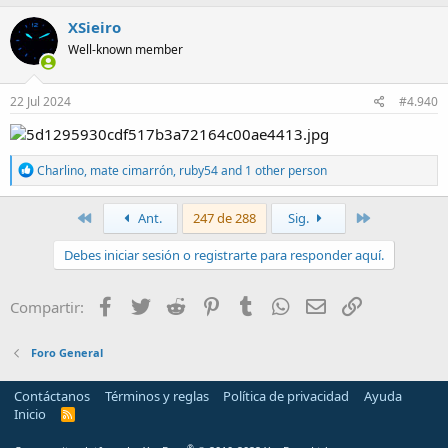
a
c
XSieiro
t
Well-known member
i
o
n
s
22 Jul 2024
#4.940
:
R
Charlino
,
mate cimarrón
,
ruby54
and 1 other person
e
a
c
Primero
Último
Ant.
247 de 288
Sig.
t
i
Debes iniciar sesión o registrarte para responder aquí.
o
n
s
Facebook
Twitter
Reddit
Pinterest
Tumblr
WhatsApp
Email
Enlace
Compartir:
:
Foro General
Contáctanos
Términos y reglas
Política de privacidad
Ayuda
Inicio
R
S
S
®