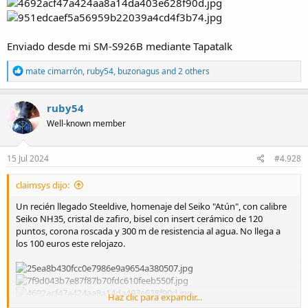
Enviado desde mi SM-S926B mediante Tapatalk
R
mate cimarrón
,
ruby54
,
buzonagus
and 2 others
e
a
c
ruby54
t
Well-known member
i
o
n
s
15 Jul 2024
#4.928
:
claimsys dijo:
Un recién llegado Steeldive, homenaje del Seiko "Atún", con calibre
Seiko NH35, cristal de zafiro, bisel con insert cerámico de 120
puntos, corona roscada y 300 m de resistencia al agua. No llega a
los 100 euros este relojazo.
Haz clic para expandir...