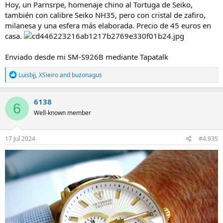
Hoy, un Parnsrpe, homenaje chino al Tortuga de Seiko,
también con calibre Seiko NH35, pero con cristal de zafiro,
milanesa y una esfera más elaborada. Precio de 45 euros en
casa.
Enviado desde mi SM-S926B mediante Tapatalk
R
Luisbjj
,
XSieiro
and
buzonagus
e
a
c
6138
6
t
Well-known member
i
o
n
s
17 Jul 2024
#4.935
: