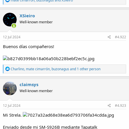
mate cimarrón
,
buzonagus
and
XSieiro
e
a
a
c
XSieiro
t
Well-known member
i
o
n
s
12 Jul 2024
#4.922
:
Buenos días compañeros!
R
Charlino
,
mate cimarrón
,
buzonagus
and 1 other person
e
a
c
claimsys
t
Well-known member
i
o
n
s
12 Jul 2024
#4.923
:
Mi Strela.
Enviado desde mi SM-S926B mediante Tapatalk