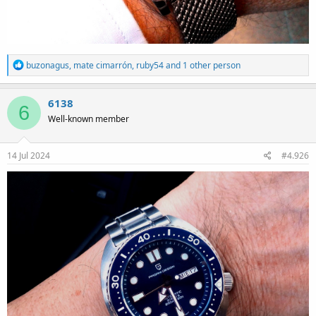
R
buzonagus
,
mate cimarrón
,
ruby54
and 1 other person
e
a
c
6138
6
t
Well-known member
i
o
n
s
14 Jul 2024
#4.926
: