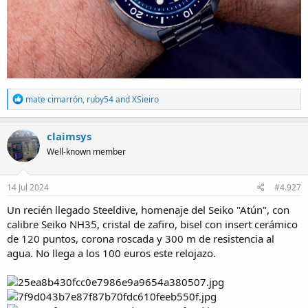
R
mate cimarrón
,
ruby54
and
XSieiro
e
a
c
claimsys
t
Well-known member
i
o
n
s
14 Jul 2024
#4.927
:
Un recién llegado Steeldive, homenaje del Seiko "Atún", con
calibre Seiko NH35, cristal de zafiro, bisel con insert cerámico
de 120 puntos, corona roscada y 300 m de resistencia al
agua. No llega a los 100 euros este relojazo.