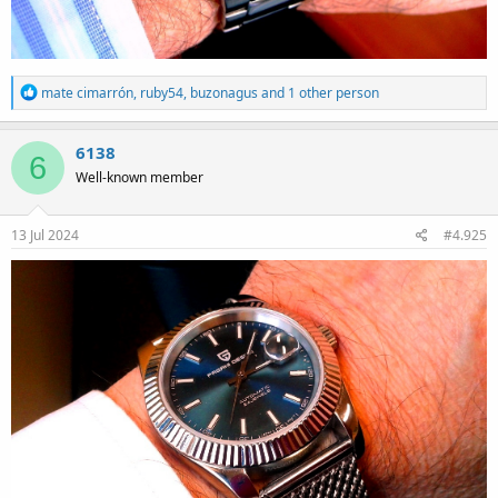
R
mate cimarrón
,
ruby54
,
buzonagus
and 1 other person
e
a
c
6138
6
t
Well-known member
i
o
n
s
13 Jul 2024
#4.925
: