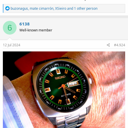
R
buzonagus
,
mate cimarrón
,
XSieiro
and 1 other person
e
a
c
6138
6
t
Well-known member
i
o
n
s
12 Jul 2024
#4.924
: