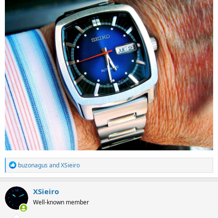
R
buzonagus
and
XSieiro
e
a
c
XSieiro
t
Well-known member
i
o