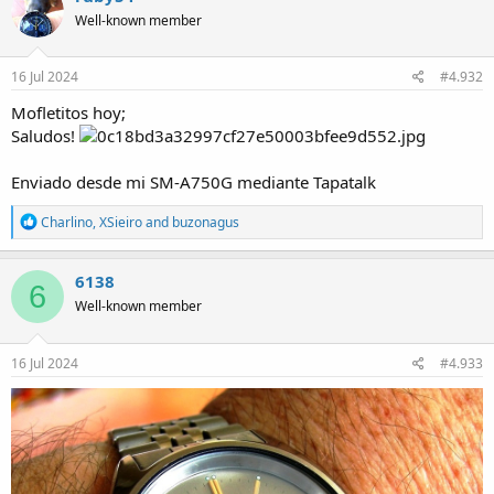
t
Well-known member
i
o
n
s
16 Jul 2024
#4.932
:
Mofletitos hoy;
Saludos!
Enviado desde mi SM-A750G mediante Tapatalk
R
Charlino
,
XSieiro
and
buzonagus
e
a
c
6138
6
t
Well-known member
i
o
n
s
16 Jul 2024
#4.933
: