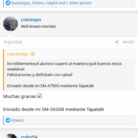
R
buzonagus
,
XSieiro
,
ruby54
and 1 other person
e
a
c
claimsys
t
Well-known member
i
o
n
s
16 Jul 2024
#4.931
:
ruby54 dijo:
Increíblemente,el alumno superó al maestro;qué buenos estos
steeldive!
Felicitaciones y disfrútalo con salud!
Enviado desde mi SM-A750G mediante Tapatalk
Muchas gracias
Enviado desde mi SM-S926B mediante Tapatalk
R
XSieiro
e
a
c
ruby54