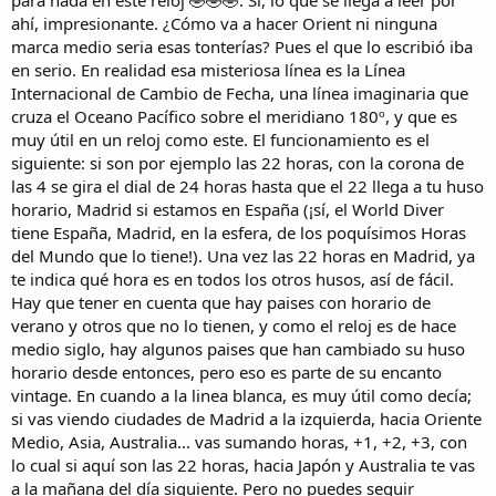
para nada en este reloj 🤣🤣🤣. Sí, lo que se llega a leer por
ahí, impresionante. ¿Cómo va a hacer Orient ni ninguna
marca medio seria esas tonterías? Pues el que lo escribió iba
en serio. En realidad esa misteriosa línea es la Línea
Internacional de Cambio de Fecha, una línea imaginaria que
cruza el Oceano Pacífico sobre el meridiano 180º, y que es
muy útil en un reloj como este. El funcionamiento es el
siguiente: si son por ejemplo las 22 horas, con la corona de
las 4 se gira el dial de 24 horas hasta que el 22 llega a tu huso
horario, Madrid si estamos en España (¡sí, el World Diver
tiene España, Madrid, en la esfera, de los poquísimos Horas
del Mundo que lo tiene!). Una vez las 22 horas en Madrid, ya
te indica qué hora es en todos los otros husos, así de fácil.
Hay que tener en cuenta que hay paises con horario de
verano y otros que no lo tienen, y como el reloj es de hace
medio siglo, hay algunos paises que han cambiado su huso
horario desde entonces, pero eso es parte de su encanto
vintage. En cuando a la linea blanca, es muy útil como decía;
si vas viendo ciudades de Madrid a la izquierda, hacia Oriente
Medio, Asia, Australia... vas sumando horas, +1, +2, +3, con
lo cual si aquí son las 22 horas, hacia Japón y Australia te vas
a la mañana del día siguiente. Pero no puedes seguir