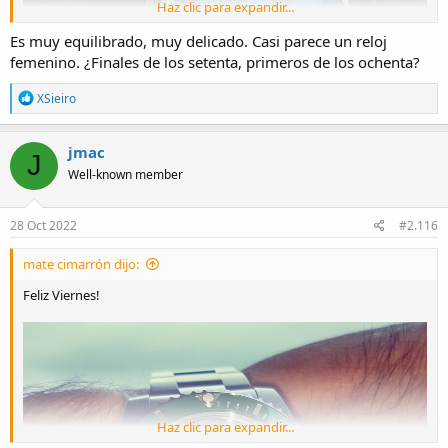
Haz clic para expandir...
Es muy equilibrado, muy delicado. Casi parece un reloj
femenino. ¿Finales de los setenta, primeros de los ochenta?
R
XSieiro
e
a
c
jmac
J
t
Well-known member
i
o
n
s
28 Oct 2022
#2.116
:
mate cimarrón dijo:
Feliz Viernes!
Haz clic para expandir...