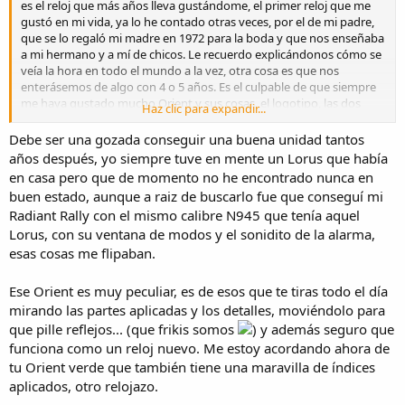
es el reloj que más años lleva gustándome, el primer reloj que me
gustó en mi vida, ya lo he contado otras veces, por el de mi padre,
que se lo regaló mi madre en 1972 para la boda y que nos enseñaba
a mi hermano y a mí de chicos. Le recuerdo explicándonos cómo se
veía la hora en todo el mundo a la vez, otra cosa es que nos
enterásemos de algo con 4 o 5 años. Es el culpable de que siempre
me haya gustado mucho Orient y sus cosas, el logotipo, las dos
Haz clic para expandir...
mirillas de calendario a 3 y 9, las tres estrellas, los apliques, el estilo...
En su día era un relojazo imponente con sus 43mm y todo lo que
Debe ser una gozada conseguir una buena unidad tantos
tiene, esa caja ancha, las coronas, las ciudades, el dial de 24 horas,...
años después, yo siempre tuve en mente un Lorus que había
Y era un Horas del Mundo que podía mojarse. A veces he leído que
en casa pero que de momento no he encontrado nunca en
el nombre es raro porque no es un diver... En su época un 40m era
buen estado, aunque a raiz de buscarlo fue que conseguí mi
un reloj acuático. Hay que situarse en 1967, cuando salió este
Radiant Rally con el mismo calibre N945 que tenía aquel
primer modelo de World Diver, y hacía solo 8 años del primer reloj
Lorus, con su ventana de modos y el sonidito de la alarma,
japonés resistente al agua, el Citizen Parawater; los Parawater eran
40m y 50m, los Orient King Diver eran 40m, y frente a un simple
esas cosas me flipaban.
"Waterproof", como se llamaba en la época a los "water resistant",
en la trasera del World Diver ponía "40M PERFECT WATERPROOF".
Ese Orient es muy peculiar, es de esos que te tiras todo el día
Como en los Weekly Auto Orient King Diver de la época, en su
mirando las partes aplicadas y los detalles, moviéndolo para
contexto eran relojes acuáticos, para meterse en el agua, y en
que pille reflejos... (que frikis somos
) y además seguro que
plenos años 60 aún no había normas estrictas como años después
funciona como un reloj nuevo. Me estoy acordando ahora de
para poder llamar Diver a un reloj de agua. Es un auténtico
dinosaurio de la marca, de cuando Orient como marca tenía solo 17
tu Orient verde que también tiene una maravilla de índices
añitos. Es un gran clásico de los 60,s que siempre he querido tener y
aplicados, otro relojazo.
he podido conseguir uno en muy buen estado estético, con la