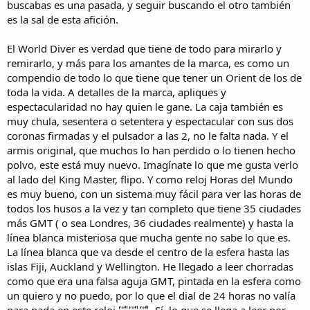
buscabas es una pasada, y seguir buscando el otro también
es la sal de esta afición.
Tú sabes que yo no soy muy de relojes de vestir, pero cuando te veo
ciertos modelos como precisamente el Kuroshio o este Certina, el
El World Diver es verdad que tiene de todo para mirarlo y
Retrograde... me dan ganas de pillar 3 o 4, tienen una elegancia y un
porte geniales, este Certina en concreto me da hasta cierta
remirarlo, y más para los amantes de la marca, es como un
nostalgia el diseño, no sé bien porque, pero algo tiene de especial.
compendio de todo lo que tiene que tener un Orient de los de
toda la vida. A detalles de la marca, apliques y
Saludos!
espectacularidad no hay quien le gane. La caja también es
muy chula, sesentera o setentera y espectacular con sus dos
coronas firmadas y el pulsador a las 2, no le falta nada. Y el
armis original, que muchos lo han perdido o lo tienen hecho
polvo, este está muy nuevo. Imagínate lo que me gusta verlo
al lado del King Master, flipo. Y como reloj Horas del Mundo
es muy bueno, con un sistema muy fácil para ver las horas de
todos los husos a la vez y tan completo que tiene 35 ciudades
más GMT ( o sea Londres, 36 ciudades realmente) y hasta la
línea blanca misteriosa que mucha gente no sabe lo que es.
La línea blanca que va desde el centro de la esfera hasta las
islas Fiji, Auckland y Wellington. He llegado a leer chorradas
como que era una falsa aguja GMT, pintada en la esfera como
un quiero y no puedo, por lo que el dial de 24 horas no valía