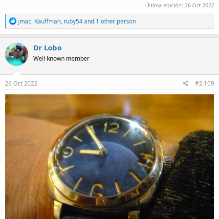
Última edición:
26 Oct 2022
R
jmac
,
Kauffman
,
ruby54
and 1 other person
e
a
c
Dr Lobo
t
Well-known member
i
o
n
s
26 Oct 2022
#2.109
: