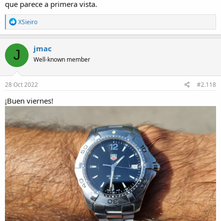
que parece a primera vista.
R
XSieiro
e
a
c
jmac
J
t
Well-known member
i
o
n
s
28 Oct 2022
#2.118
:
¡Buen viernes!