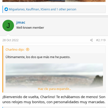
R
Miguelanxo
,
Kauffman
,
XSieiro
and 1 other person
e
a
c
jmac
J
t
Well-known member
i
o
n
s
28 Oct 2022
#2.119
:
Charlino dijo:
Últimamente, los dos que más me he puesto.
Haz clic para expandir...
¡Bienvenido de vuelta, Charlino! Te echábamos de menos! Son
unos relojes muy bonitos, con personalidades muy marcadas.