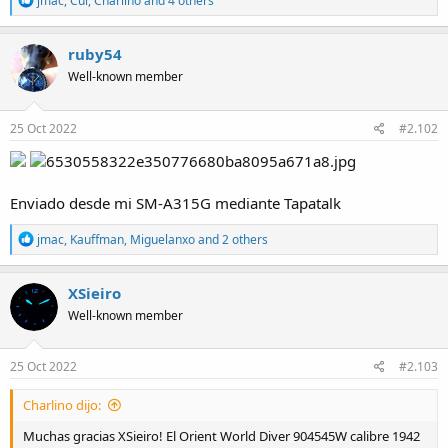
jmac
,
Cui
,
Charlino
and 4 others
e
a
a
c
ruby54
t
Well-known member
i
o
n
s
25 Oct 2022
#2.102
:
Enviado desde mi SM-A315G mediante Tapatalk
R
jmac
,
Kauffman
,
Miguelanxo
and 2 others
e
a
c
XSieiro
t
Well-known member
i
o
n
s
25 Oct 2022
#2.103
:
Charlino dijo:
Muchas gracias XSieiro! El Orient World Diver 904545W calibre 1942