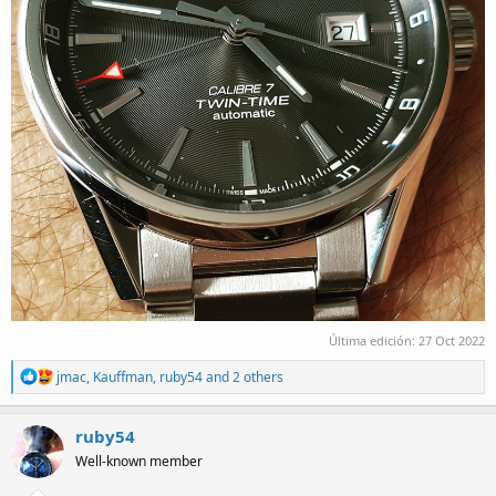
Última edición:
27 Oct 2022
R
jmac
,
Kauffman
,
ruby54
and 2 others
e
a
c
ruby54
t
Well-known member
i
o