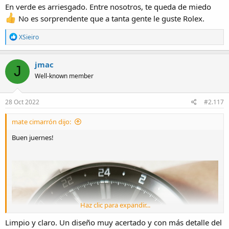
En verde es arriesgado. Entre nosotros, te queda de miedo
No es sorprendente que a tanta gente le guste Rolex.
R
XSieiro
e
a
c
jmac
J
t
Well-known member
i
o
n
s
28 Oct 2022
#2.117
:
mate cimarrón dijo:
Buen juernes!
Haz clic para expandir...
Limpio y claro. Un diseño muy acertado y con más detalle del