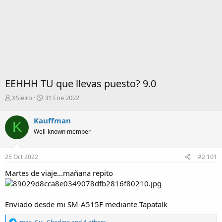
EEHHH TU que llevas puesto? 9.0
I
F
XSieiro
31 Ene 2022
n
e
i
c
Kauffman
K
c
h
Well-known member
i
a
a
d
d
e
25 Oct 2022
#2.101
o
i
r
n
Martes de viaje...mañana repito
d
i
e
c
l
i
Enviado desde mi SM-A515F mediante Tapatalk
t
o
e
R
m