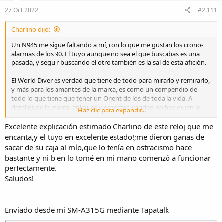
n
s
27 Oct 2022
#2.111
:
Charlino dijo:
Un N945 me sigue faltando a mí, con lo que me gustan los crono-
alarmas de los 90. El tuyo aunque no sea el que buscabas es una
pasada, y seguir buscando el otro también es la sal de esta afición.
El World Diver es verdad que tiene de todo para mirarlo y remirarlo,
y más para los amantes de la marca, es como un compendio de
todo lo que tiene que tener un Orient de los de toda la vida. A
detalles de la marca, apliques y espectacularidad no hay quien le
Haz clic para expandir...
gane. La caja también es muy chula, sesentera o setentera y
espectacular con sus dos coronas firmadas y el pulsador a las 2, no
Excelente explicación estimado Charlino de este reloj que me
le falta nada. Y el armis original, que muchos lo han perdido o lo
encanta,y el tuyo en excelente estado!;me dieron ganas de
tienen hecho polvo, este está muy nuevo. Imagínate lo que me
sacar de su caja al mío,que lo tenía en ostracismo hace
gusta verlo al lado del King Master, flipo. Y como reloj Horas del
bastante y ni bien lo tomé en mi mano comenzó a funcionar
Mundo es muy bueno, con un sistema muy fácil para ver las horas
perfectamente.
de todos los husos a la vez y tan completo que tiene 35 ciudades
Saludos!
más GMT ( o sea Londres, 36 ciudades realmente) y hasta la línea
blanca misteriosa que mucha gente no sabe lo que es. La línea
blanca que va desde el centro de la esfera hasta las islas Fiji,
Auckland y Wellington. He llegado a leer chorradas como que era
Enviado desde mi SM-A315G mediante Tapatalk
una falsa aguja GMT, pintada en la esfera como un quiero y no