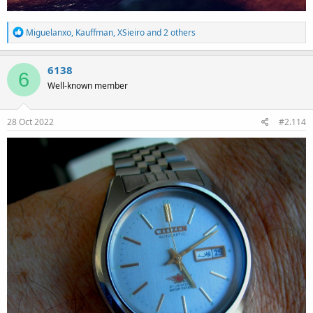
R
Miguelanxo
,
Kauffman
,
XSieiro
and 2 others
e
a
c
6138
6
t
Well-known member
i
o
n
s
28 Oct 2022
#2.114
: