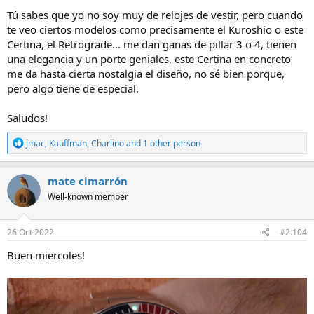
esfera casi perfecta, su armis original y en perfecto funcionamiento,
Tú sabes que yo no soy muy de relojes de vestir, pero cuando
recién revisado. Además con el calendario en español. este último
te veo ciertos modelos como precisamente el Kuroshio o este
mes casi no me lo he quitado, ahora ha empezado a descansar.
Certina, el Retrograde... me dan ganas de pillar 3 o 4, tienen
El Certina DS-1 es el que le ha hecho irse a descansar de momento al
una elegancia y un porte geniales, este Certina en concreto
World Diver, con eso está todo dicho.
me da hasta cierta nostalgia el diseño, no sé bien porque,
pero algo tiene de especial.
Saludos XSieiro!
Saludos!
R
jmac
,
Kauffman
,
Charlino
and 1 other person
e
a
c
mate cimarrón
t
Well-known member
i
o
n
s
26 Oct 2022
#2.104
:
Buen miercoles!