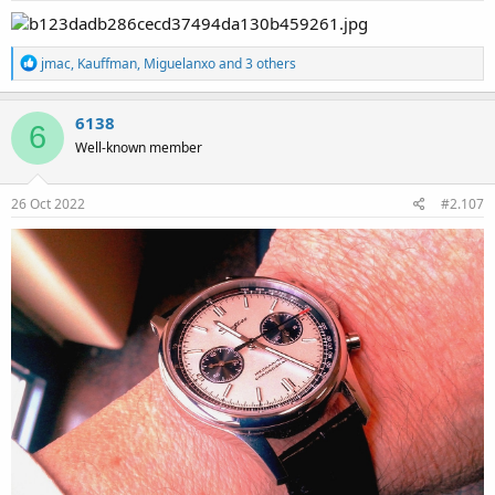
:
R
jmac
,
Kauffman
,
Miguelanxo
and 3 others
e
a
c
6138
6
t
Well-known member
i
o
n
s
26 Oct 2022
#2.107
: