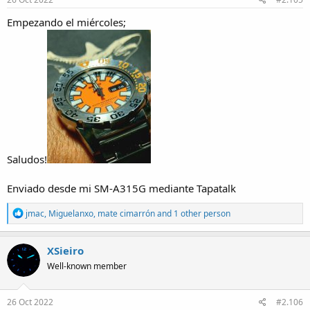
:
Empezando el miércoles;
Saludos!
Enviado desde mi SM-A315G mediante Tapatalk
R
jmac
,
Miguelanxo
,
mate cimarrón
and 1 other person
e
a
c
XSieiro
t
Well-known member
i
o
n
s
26 Oct 2022
#2.106