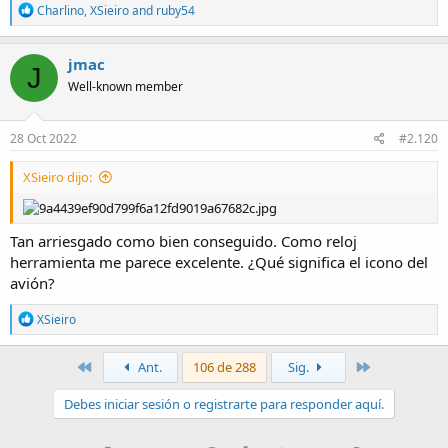
R
Charlino
,
XSieiro
and
ruby54
e
a
c
jmac
J
t
Well-known member
i
o
n
s
28 Oct 2022
#2.120
:
XSieiro dijo:
Tan arriesgado como bien conseguido. Como reloj
herramienta me parece excelente. ¿Qué significa el icono del
avión?
R
XSieiro
e
a
c
Primero
Último
Ant.
106 de 288
Sig.
t
i
Debes iniciar sesión o registrarte para responder aquí.
o
n
s