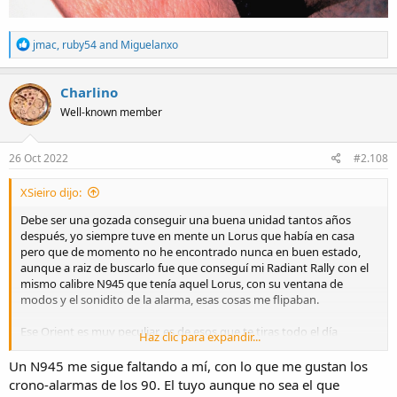
R
jmac
,
ruby54
and
Miguelanxo
e
a
c
Charlino
t
Well-known member
i
o
n
s
26 Oct 2022
#2.108
:
XSieiro dijo:
Debe ser una gozada conseguir una buena unidad tantos años
después, yo siempre tuve en mente un Lorus que había en casa
pero que de momento no he encontrado nunca en buen estado,
aunque a raiz de buscarlo fue que conseguí mi Radiant Rally con el
mismo calibre N945 que tenía aquel Lorus, con su ventana de
modos y el sonidito de la alarma, esas cosas me flipaban.
Ese Orient es muy peculiar, es de esos que te tiras todo el día
Haz clic para expandir...
mirando las partes aplicadas y los detalles, moviéndolo para que
pille reflejos... (que frikis somos
) y además seguro que funciona
Un N945 me sigue faltando a mí, con lo que me gustan los
como un reloj nuevo. Me estoy acordando ahora de tu Orient verde
crono-alarmas de los 90. El tuyo aunque no sea el que
que también tiene una maravilla de índices aplicados, otro relojazo.