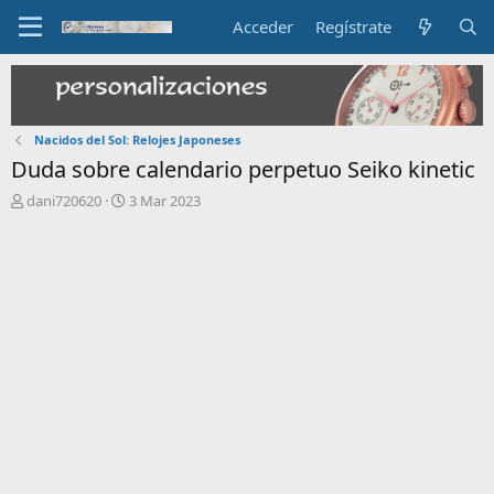
Acceder
Regístrate
Nacidos del Sol: Relojes Japoneses
Duda sobre calendario perpetuo Seiko kinetic
I
F
dani720620
3 Mar 2023
n
e
i
c
c
h
i
a
a
d
d
e
o
i
r
n
d
i
e
c
l
i
t
o
e
m