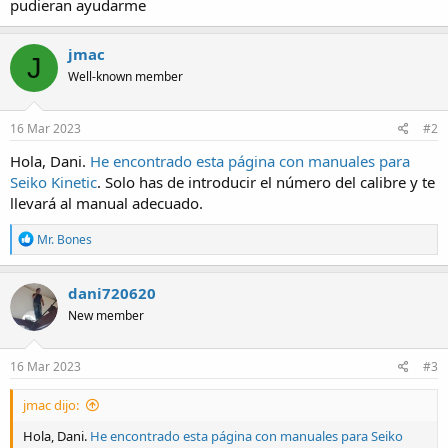
pudieran ayudarme
jmac
J
Well-known member
16 Mar 2023
#2
Hola, Dani.
He encontrado esta página con manuales para
Seiko Kinetic
. Solo has de introducir el número del calibre y te
llevará al manual adecuado.
R
Mr. Bones
e
a
c
dani720620
t
New member
i
o
n
s
16 Mar 2023
#3
:
jmac dijo:
Hola, Dani.
He encontrado esta página con manuales para Seiko