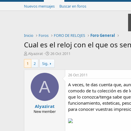
Nuevos mensajes
Buscar en foros
Inicio
Foros
FORO DE RELOJES
Foro General
Cual es el reloj con el que os s
I
F
Alyazirat
26 Oct 2011
n
e
1
2
Sig.
i
c
c
h
i
a
26 Oct 2011
a
d
A
A veces, te das cuenta que, au
d
e
o
i
comodo de tu colección es de 
r
n
que lo conozca/tenga sabe que
d
i
funcionamiento, esteticas, pes
Alyazirat
e
c
para conocer vuestras impresio
l
i
New member
t
o
e
m