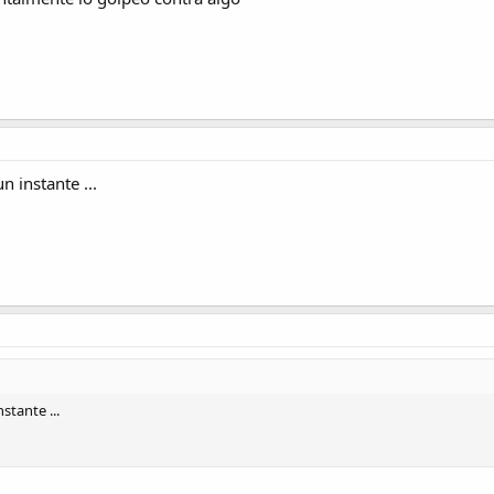
n instante ...
stante ...