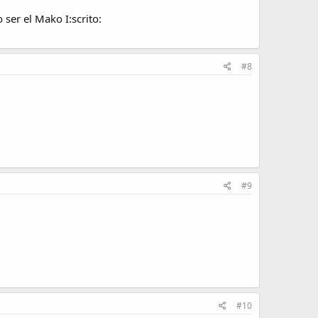
ser el Mako I:scrito:
#8
#9
#10