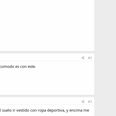
#2
 comodo es con este.
#3
lí suelo ir vestido con ropa deportiva, y encima me