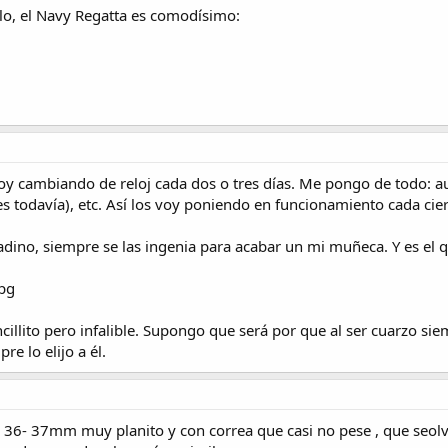
o, el Navy Regatta es comodísimo:
y cambiando de reloj cada dos o tres días. Me pongo de todo: au
s todavía), etc. Así los voy poniendo en funcionamiento cada cie
adino, siempre se las ingenia para acabar un mi muñeca. Y es el 
cillito pero infalible. Supongo que será por que al ser cuarzo si
e lo elijo a él.
36- 37mm muy planito y con correa que casi no pese , que seolvi