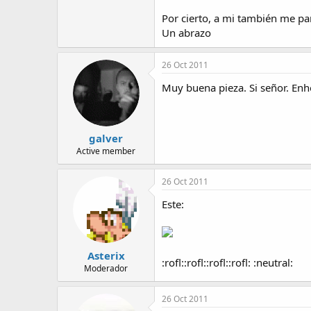
Por cierto, a mi también me pa
Un abrazo
26 Oct 2011
Muy buena pieza. Si señor. En
galver
Active member
26 Oct 2011
Este:
Asterix
:rofl::rofl::rofl::rofl: :neutral:
Moderador
26 Oct 2011