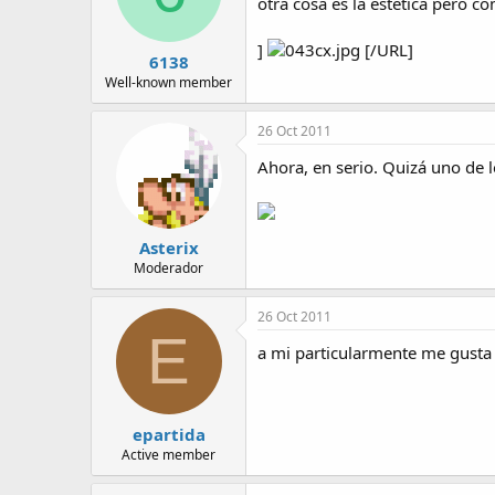
otra cosa es la estetica pero c
]
[/URL]
6138
Well-known member
26 Oct 2011
Ahora, en serio. Quizá uno de 
Asterix
Moderador
26 Oct 2011
E
a mi particularmente me gust
epartida
Active member