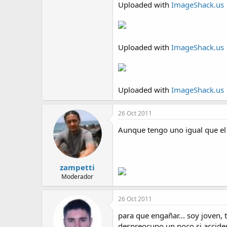
a
Uploaded with
ImageShack.us
Uploaded with
ImageShack.us
Uploaded with
ImageShack.us
26 Oct 2011
Aunque tengo uno igual que el 
zampetti
Moderador
26 Oct 2011
para que engañar... soy joven, 
despreocupo un poco si accide