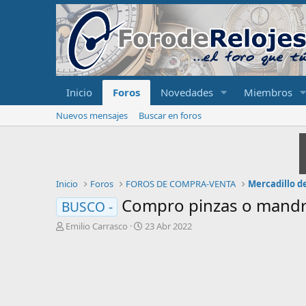
Inicio
Foros
Novedades
Miembros
Nuevos mensajes
Buscar en foros
Inicio
Foros
FOROS DE COMPRA-VENTA
Mercadillo de
Compro pinzas o mandri
BUSCO -
I
F
Emilio Carrasco
23 Abr 2022
n
e
i
c
c
h
i
a
a
d
d
e