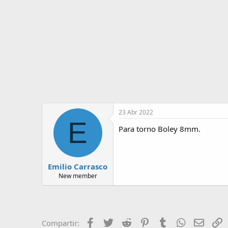
o
i
r
n
d
i
e
c
l
i
t
o
e
m
a
23 Abr 2022
E
Para torno Boley 8mm.
Emilio Carrasco
New member
Facebook
Twitter
Reddit
Pinterest
Tumblr
WhatsApp
Email
E
Compartir: