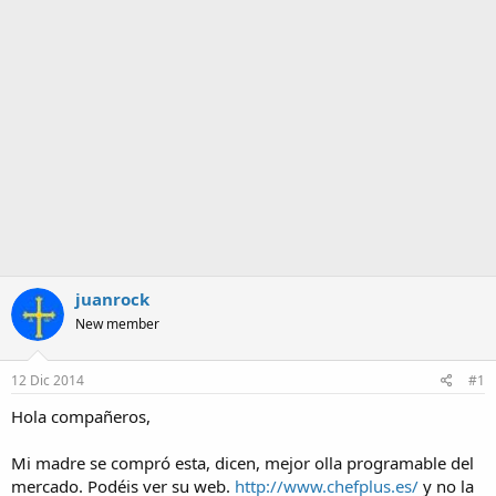
m
a
juanrock
New member
12 Dic 2014
#1
Hola compañeros,
Mi madre se compró esta, dicen, mejor olla programable del
mercado. Podéis ver su web.
http://www.chefplus.es/
y no la