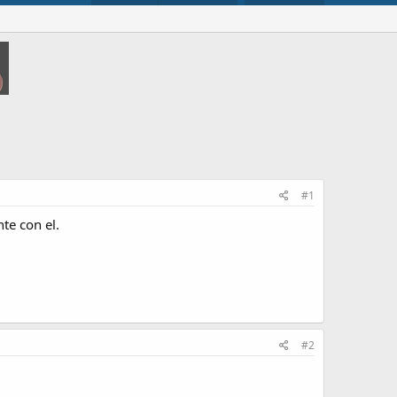
#1
nte con el.
#2