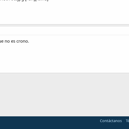
ue no es crono.
nlace
Contáctanos
T