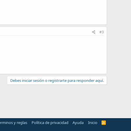
#3
Debes iniciar sesión o registrarte para responder aquí.
érminos y reglas
Política de privacidad
Ayuda
Inicio
R
S
S