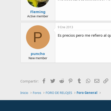
a
Fleming
Active member
9 Ene 2013
P
Es precios pero me refiero al q
puncho
New member
Facebook
Twitter
Reddit
Pinterest
Tumblr
WhatsApp
Email
E
Compartir:
Inicio
Foros
FORO DE RELOJES
Foro General