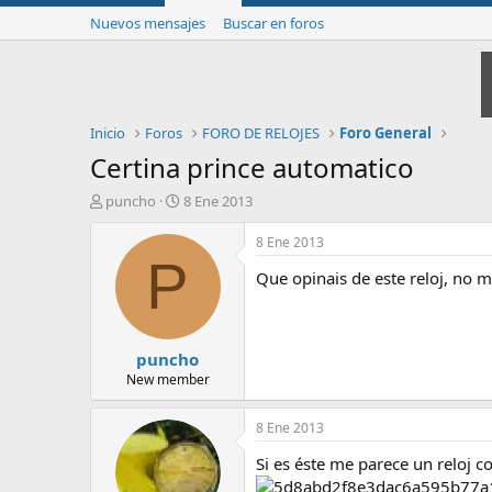
Nuevos mensajes
Buscar en foros
Inicio
Foros
FORO DE RELOJES
Foro General
Certina prince automatico
I
F
puncho
8 Ene 2013
n
e
i
c
8 Ene 2013
c
h
P
Que opinais de este reloj, no me
i
a
a
d
d
e
o
i
puncho
r
n
d
i
New member
e
c
l
i
8 Ene 2013
t
o
e
Si es éste me parece un reloj 
m