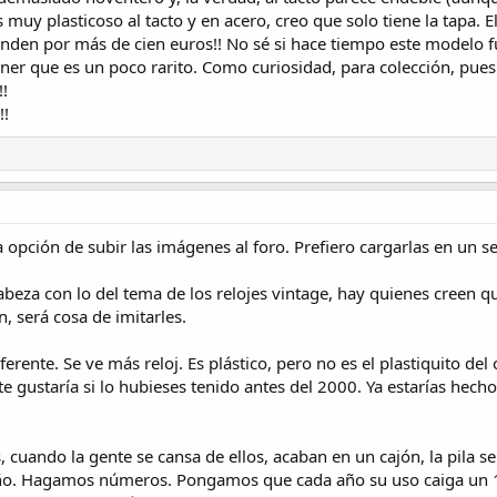
muy plasticoso al tacto y en acero, creo que solo tiene la tapa. E
enden por más de cien euros!! No sé si hace tiempo este modelo 
er que es un poco rarito. Como curiosidad, para colección, pues e
!
!!
a opción de subir las imágenes al foro. Prefiero cargarlas en un se
 cabeza con lo del tema de los relojes vintage, hay quienes cree
en, será cosa de imitarles.
nte. Se ve más reloj. Es plástico, pero no es el plastiquito del
te gustaría si lo hubieses tenido antes del 2000. Ya estarías hech
 cuando la gente se cansa de ellos, acaban en un cajón, la pila se 
año. Hagamos números. Pongamos que cada año su uso caiga un 10%