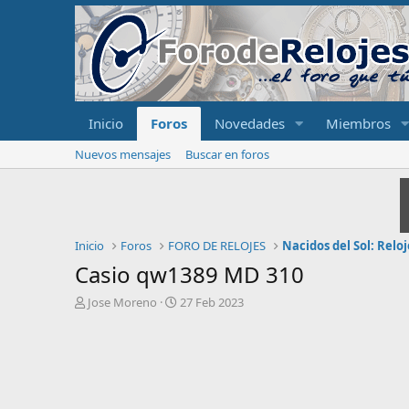
Inicio
Foros
Novedades
Miembros
Nuevos mensajes
Buscar en foros
Inicio
Foros
FORO DE RELOJES
Nacidos del Sol: Relo
Casio qw1389 MD 310
I
F
Jose Moreno
27 Feb 2023
n
e
i
c
c
h
i
a
a
d
d
e