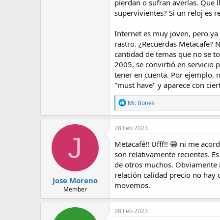
pierdan o sufran averías. Que 
supervivientes? Si un reloj es
Internet es muy joven, pero ya
rastro. ¿Recuerdas Metacafe? 
cantidad de temas que no se toc
2005, se convirtió en servicio
tener en cuenta. Por ejemplo, 
"must have" y aparece con cier
R
Mr. Bones
e
a
c
28 Feb 2023
t
J
i
Metacafé!! Ufff!! 😁 ni me acor
o
son relativamente recientes. E
n
de otros muchos. Obviamente in
s
:
relación calidad precio no hay
Jose Moreno
movemos.
Member
28 Feb 2023