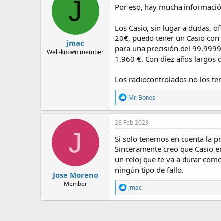
J
Por eso, hay mucha información
Los Casio, sin lugar a dudas, o
20€, puedo tener un Casio con 
jmac
para una precisión del 99,9999
Well-known member
1.960 €. Con diez años largos d
Los radiocontrolados no los ten
R
Mr. Bones
e
a
c
28 Feb 2023
t
J
i
Si solo tenemos en cuenta la pre
o
Sinceramente creo que Casio en
n
un reloj que te va a durar com
s
:
ningún tipo de fallo.
Jose Moreno
Member
R
jmac
e
a
c
t