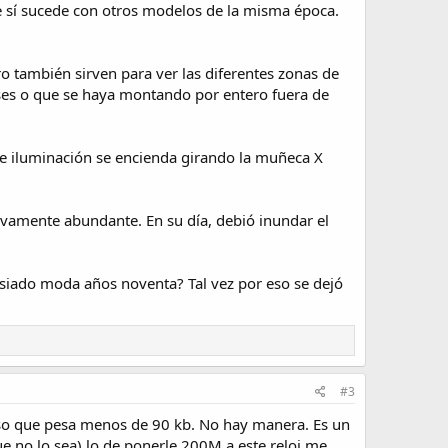
ue sí sucede con otros modelos de la misma época.
 también sirven para ver las diferentes zonas de
aíses o que se haya montando por entero fuera de
de iluminación se encienda girando la muñeca X
tivamente abundante. En su día, debió inundar el
siado moda años noventa? Tal vez por eso se dejó
#3
 eso que pesa menos de 90 kb. No hay manera. Es un
ue no lo sea) lo de ponerle 200M a este reloj me