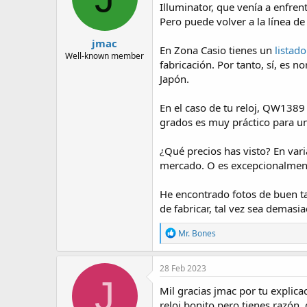
Illuminator, que venía a enfre
Pero puede volver a la línea d
jmac
En Zona Casio tienes un
listad
Well-known member
fabricación. Por tanto, sí, es
Japón.
En el caso de tu reloj, QW1389
grados es muy práctico para un 
¿Qué precios has visto? En var
mercado. O es excepcionalmen
He encontrado fotos de buen t
de fabricar, tal vez sea demasi
R
Mr. Bones
e
a
c
28 Feb 2023
t
J
i
Mil gracias jmac por tu explic
o
reloj bonito pero tienes razón,