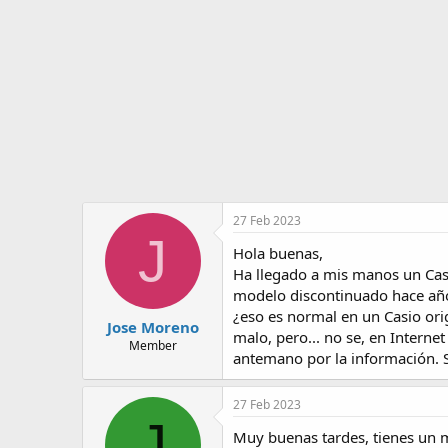
o
i
r
n
d
i
e
c
l
i
t
o
e
m
a
27 Feb 2023
J
Hola buenas,
Ha llegado a mis manos un Cas
modelo discontinuado hace años
¿eso es normal en un Casio orig
Jose Moreno
malo, pero... no se, en Interne
Member
antemano por la información. 
27 Feb 2023
J
Muy buenas tardes, tienes un 