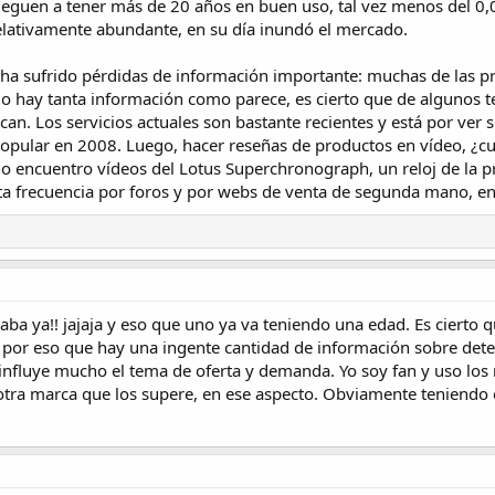
lleguen a tener más de 20 años en buen uso, tal vez menos del 0,0
 relativamente abundante, en su día inundó el mercado.
 ha sufrido pérdidas de información importante: muchas de las p
No hay tanta información como parece, es cierto que de algunos 
an. Los servicios actuales son bastante recientes y está por ver
 popular en 2008. Luego, hacer reseñas de productos en vídeo, ¿c
no encuentro vídeos del Lotus Superchronograph, un reloj de la pr
ta frecuencia por foros y por webs de venta de segunda mano, en 
daba ya!! jajaja y eso que uno ya va teniendo una edad. Es cierto
s por eso que hay una ingente cantidad de información sobre de
fluye mucho el tema de oferta y demanda. Yo soy fan y uso los r
 otra marca que los supere, en ese aspecto. Obviamente teniendo 