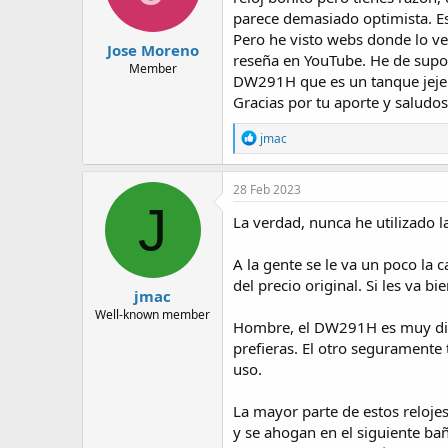
n
parece demasiado optimista. Es 
s
:
Pero he visto webs donde lo v
Jose Moreno
reseña en YouTube. He de supon
Member
DW291H que es un tanque jeje!
Gracias por tu aporte y saludos
R
jmac
e
a
c
28 Feb 2023
t
J
i
La verdad, nunca he utilizado l
o
n
A la gente se le va un poco la
s
:
del precio original. Si les va bi
jmac
Well-known member
Hombre, el DW291H es muy difere
prefieras. El otro seguramente 
uso.
La mayor parte de estos relojes,
y se ahogan en el siguiente b