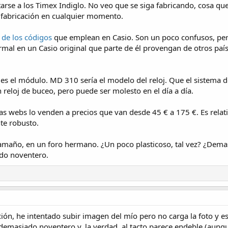
ntarse a los Timex Indiglo. No veo que se siga fabricando, cosa q
e fabricación en cualquier momento.
o de los códigos
que emplean en Casio. Son un poco confusos, pero
 normal en un Casio original que parte de él provengan de otros p
 es el módulo. MD 310 sería el modelo del reloj. Que el sistema 
reloj de buceo, pero puede ser molesto en el día a día.
ias webs lo venden a precios que van desde 45 € a 175 €. Es rela
te robusto.
amaño, en un foro hermano. ¿Un poco plasticoso, tal vez? ¿Dema
ado noventero.
ación, he intentado subir imagen del mío pero no carga la foto y
 demasiado noventero y, la verdad, al tacto parece endeble (aunq