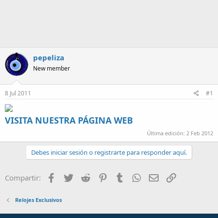
m
a
pepeliza
New member
8 Jul 2011
#1
VISITA NUESTRA PÁGINA WEB
Última edición:
2 Feb 2012
Debes iniciar sesión o registrarte para responder aquí.
Facebook
Twitter
Reddit
Pinterest
Tumblr
WhatsApp
Email
Enlace
Compartir:
Relojes Exclusivos