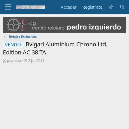
Acceder
Regístrate
Relojes Exclusivos
Bvlgari Aluminium Chrono Ltd.
VENDO-
Edition AC 38 TA.
I
F
pepeliza
8 Jul 2011
n
e
i
c
c
h
i
a
a
d
d
e
o
i
r
n
d
i
e
c
l
i
t
o
e