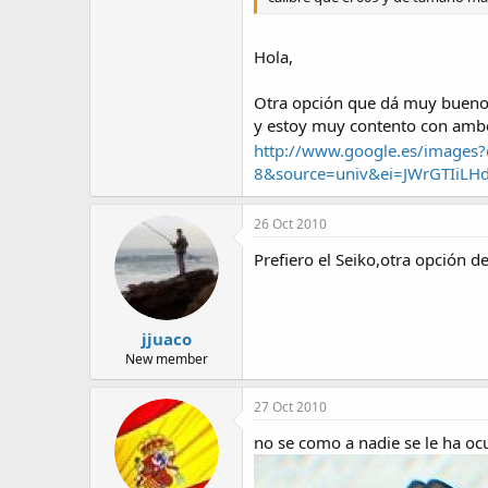
Hola,
Otra opción que dá muy buenos
y estoy muy contento con amb
http://www.google.es/images?
8&source=univ&ei=JWrGTIiL
26 Oct 2010
Prefiero el Seiko,otra opción d
jjuaco
New member
27 Oct 2010
no se como a nadie se le ha oc