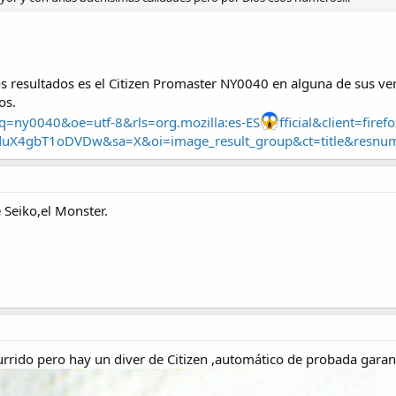
 resultados es el Citizen Promaster NY0040 en alguna de sus ver
os.
q=ny0040&oe=utf-8&rls=org.mozilla:es-ES
fficial&client=fir
HduX4gbT1oDVDw&sa=X&oi=image_result_group&ct=title&r
e Seiko,el Monster.
urrido pero hay un diver de Citizen ,automático de probada garan