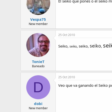
El seiko que pones o el seiko 
Vespa75
New member
25 Oct 2010
sei
seiko
Seiko,
,
seiko
,
,
seiko
TonieT
Baneado
25 Oct 2010
D
Veo que va ganando el Seiko p
dobi
New member