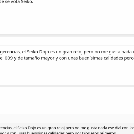
de se vota Seiko.
erencias, el Seiko Dojo es un gran reloj pero no me gusta nada es
 el 009 y de tamaño mayor y con unas buenísimas calidades pero
ncias, el Seiko Dojo es un gran reloj pero no me gusta nada ese dial con lo
yor y con unas buenísimas calidades pero por Dios esos números...