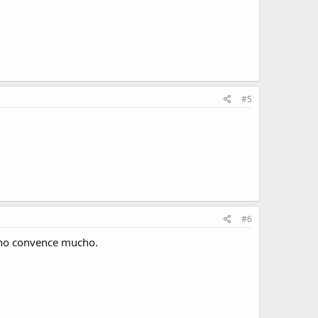
#5
#6
 no convence mucho.