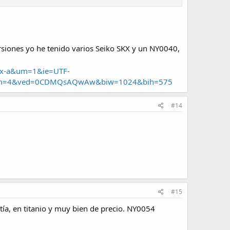
siones yo he tenido varios Seiko SKX y un NY0040,
efox-a&um=1&ie=UTF-
esnum=4&ved=0CDMQsAQwAw&biw=1024&bih=575
#14
#15
tía, en titanio y muy bien de precio. NY0054