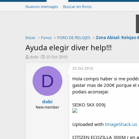
Nuevos mensajes
Buscar en foros
Inicio
Foros
FORO DE RELOJES
Zona Abisal: Relojes
Ayuda elegir diver help!!!
I
F
dobi
25 Oct 2010
n
e
i
c
25 Oct 2010
c
h
D
Hola compis haber si me podéi
i
a
a
d
gastar mas de 200€ porque el re
d
e
podais aconsejar.
o
i
dobi
r
n
SEIKO SKX 009J
d
i
New member
e
c
l
i
t
o
Uploaded with
ImageShack.us
e
m
CITIZEN ECOZILLA 300M ( en a