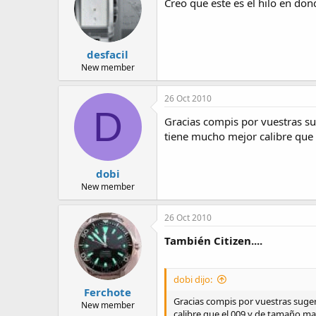
Creo que este es el hilo en don
desfacil
New member
26 Oct 2010
D
Gracias compis por vuestras sug
tiene mucho mejor calibre que
dobi
New member
26 Oct 2010
También Citizen....
dobi dijo:
Ferchote
Gracias compis por vuestras sugere
New member
calibre que el 009 y de tamaño ma