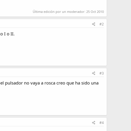
Última edición por un moderador:
25 Oct 2010
#2
 I o II.
#3
el pulsador no vaya a rosca creo que ha sido una
#4