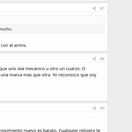
#7
 mucho.
 con el armis.
#8
que uno sea mecanico u otro un cuarzo. O
r una marca mas que otra. Yo reconozco que soy
#9
ovimiento nuevo es barato. Cualquier relojero te