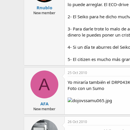
lo puede arreglar. El ECO-drive
Rnublo
New member
2- El Seiko para he dicho mucha
3- Para darle trote lo malo de 
dinero le puedes poner un cris
4- Si un día te aburres del Se
5- El citizen es mucho más gra
25 Oct 2010
A
Yo miraría también el DRP043K
Foto con un Sumo
AFA
New member
26 Oct 2010