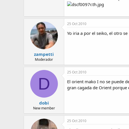
a
25 Oct 2010
Yo iria a por el seiko, el otro 
zampetti
Moderador
25 Oct 2010
D
El orient mako I no se puede d
gran cagada de Orient porque e
dobi
New member
25 Oct 2010