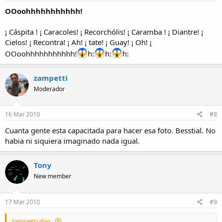
OOoohhhhhhhhhhh!
¡ Cáspita ! ¡ Caracoles! ¡ Recorchólis! ¡ Caramba ! ¡ Diantre! ¡
Cielos! ¡ Recontra! ¡ Ah! ¡ tate! ¡ Guay! ¡ Oh! ¡
OOoohhhhhhhhhhh!
h:
h:
h:
zampetti
Moderador
16 Mar 2010
#8
Cuanta gente esta capacitada para hacer esa foto. Besstial. No
habia ni siquiera imaginado nada igual.
Tony
New member
17 Mar 2010
#9
zampetti dijo: