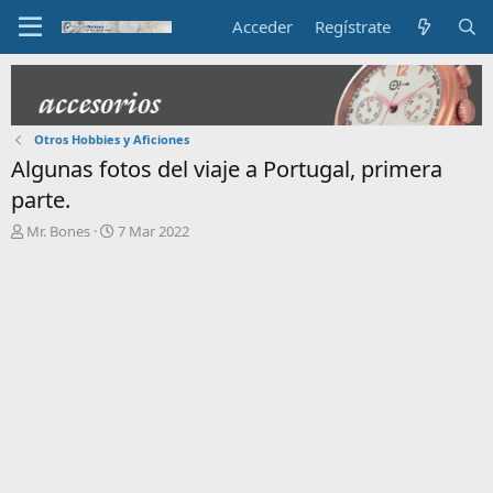
Acceder
Regístrate
Otros Hobbies y Aficiones
Algunas fotos del viaje a Portugal, primera
parte.
I
F
Mr. Bones
7 Mar 2022
n
e
i
c
c
h
i
a
a
d
d
e
o
i
r
n
d
i
e
c
l
i
t
o
e