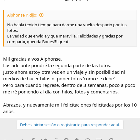
cualquiera de los 12 mayores.
En cuanto a la preeminencia de alguno sobre otros , es tema de
discusión si acaso el Templo octóstilo ( 8 columnas en el frontis) ,
Alphonse P. dijo:
como es el caso del Partenón, ( Atenea, en Atenas) es de mayor
preeminencia que uno hexástilo ( 6 columnas en el frontis) – Diana
No había tenido tiempo para darme una vuelta despacio por tus
en Mérida. La respuesta a tales inquietudes habría que buscarla en
fotos.
las ideas matemáticas de los pensadores griegos, como Platón, que
La vedad que envidia y que maravilla. Felicidades y gracias por
por ejemplo en El Timeo (Timaeus) , señala que el Dios, en la
compartir, querida Bones!!!:great:
conformación matemática del mundo, se detiene en la tercera
potencia, que simboliza las tres dimensiones de los cuerpos , en
dicho caso 8 , que es el cubo de 2 … las Series de Platón son S1=
Mil gracias a vos Alphonse.
1,2,4, "8" ,16,32…. Y S2=1,3,9,27,81, …
Las adelante pondré la segunda parte de las fotos.
Justo ahora estoy otra vez en un viaje y sin posibilidad ni
Saludos
medios de hacer hilos ni poner fotos 'como se debe'.
Pero para cuando regrese, dentro de 3 semanas, poco a poco
me iré poniendo al día con hilos, fotos y comentarios.
Abrazos, y nuevamente mil felicitaciones felicitadas por los 10
años.
Debes iniciar sesión o registrarte para responder aquí.