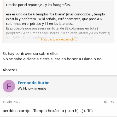
Gracias por el reportaje ...y las fotografías..
ése es uno de los 6 templos "de Diana" (más conocidos) , templo
exástilo y períptero , Wiki señala , erróneamente, que poseía 6
columnas en el pórtico y 11 en las laterales...
Es probable que poseyera un total de 32 columnas en total(
períptero). 4 columnas esquineras , 10 en cada lateral y 4 en frontis(
6 incluídas las 2 esquineras) y 4 posterior ( 6 incluídas las 2
Haz clic para expandir...
esquineras posteriores) .
saludos
Sí, hay controversia sobre ello.
No se sabe a ciencia cierta si era en honor a Diana o no.
Abrazos.
Fernando Burón
F
Well-known member
19 Abr 2022
#7
perdón , corrijo...Templo hexástilo ( con h) . ( ufff )