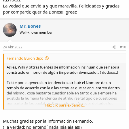
La vedad que envidia y que maravilla. Felicidades y gracias
por compartir, querida Bones!!!:great:
Mr. Bones
Well-known member
24 Abr 2022
#10
Fernando Burón dijo:
Así es, Wiki y ottras fuentes de información insinuan que se habría
construido en honor de algún Emperador divinizado... ( dudoso..)
Existe por lo general un tendencia a atribuir el Nombre de un
templo de acuerdo con la o las estatuas que se encuentren dentro
del mismo , cosa bastante cuestionable en tanto que siempre ha
existido la humana tendencia de atribuirse tal tipo de cuestiones
por parte de los ególatras Emperadores y/o reyes de todos los
Haz clic para expandir...
tiempos, que siempre han pretendido perpetuar su memoria a
través de tales actos. En cualquier caso me quedo con la idea
planteada por los Griegos, previos a los romanos y sus verdaderos
Muchas gracias por la información Fernando.
maestros, en cuanto a que los Templos eran el Hogar de un Dios,
( la verdad: no entendí nada ¡¡¡jajajaja!!!)