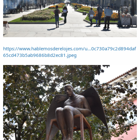
https://www.hablemosderelojes.com/u...0c730a79c2d894daf
65cd473b5ab9686b8d2ec81.jpeg