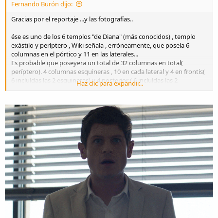
Fernando Burón dijo:
Gracias por el reportaje ...y las fotografías..
ése es uno de los 6 templos "de Diana" (más conocidos) , templo
exástilo y períptero , Wiki señala , erróneamente, que poseía 6
columnas en el pórtico y 11 en las laterales...
Es probable que poseyera un total de 32 columnas en total(
períptero). 4 columnas esquineras , 10 en cada lateral y 4 en frontis(
6 incluídas las 2 esquineras) y 4 posterior ( 6 incluídas las 2
Haz clic para expandir...
esquineras posteriores) .
saludos