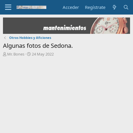
Acceder
Regístrate
Otros Hobbies y Aficiones
Algunas fotos de Sedona.
I
F
Mr. Bones
24 May 2022
n
e
i
c
c
h
i
a
a
d
d
e
o
i
r
n
d
i
e
c
l
i
t
o
e
m