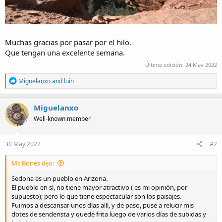
Muchas gracias por pasar por el hilo.
Que tengan una excelente semana.
Última edición:
24 May 2022
R
Miguelanxo
and
luin
e
a
c
Miguelanxo
t
Well-known member
i
o
n
s
30 May 2022
#2
:
Mr. Bones dijo:
Sedona es un pueblo en Arizona.
El pueblo en sí, no tiene mayor atractivo ( es mi opinión, por
supuesto); pero lo que tiene espectacular son los paisajes.
Fuimos a descansar unos días allí, y de paso, puse a relucir mis
dotes de senderista y quedé frita luego de varios días de subidas y