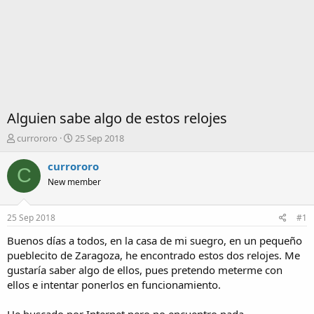
Alguien sabe algo de estos relojes
I
F
currororo
25 Sep 2018
n
e
i
c
currororo
C
c
h
New member
i
a
a
d
d
e
25 Sep 2018
#1
o
i
r
n
Buenos días a todos, en la casa de mi suegro, en un pequeño
d
i
pueblecito de Zaragoza, he encontrado estos dos relojes. Me
e
c
gustaría saber algo de ellos, pues pretendo meterme con
l
i
ellos e intentar ponerlos en funcionamiento.
t
o
e
m