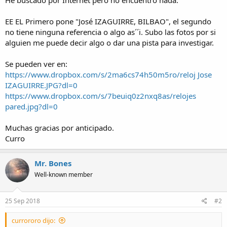
He buscado por Internet pero no encuentro nada.
a
EE EL Primero pone "José IZAGUIRRE, BILBAO", el segundo
no tiene ninguna referencia o algo as´´i. Subo las fotos por si
alguien me puede decir algo o dar una pista para investigar.
Se pueden ver en:
https://www.dropbox.com/s/2ma6cs74h50m5ro/reloj Jose
IZAGUIRRE.JPG?dl=0
https://www.dropbox.com/s/7beuiq0z2nxq8as/relojes
pared.jpg?dl=0
Muchas gracias por anticipado.
Curro
Mr. Bones
Well-known member
25 Sep 2018
#2
currororo dijo: