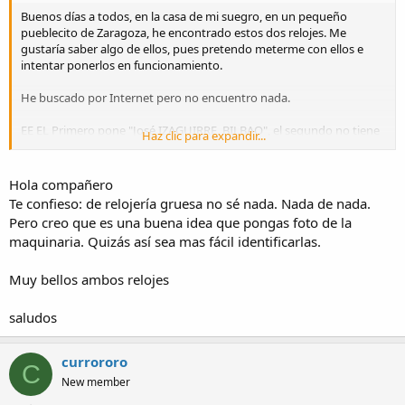
Buenos días a todos, en la casa de mi suegro, en un pequeño
pueblecito de Zaragoza, he encontrado estos dos relojes. Me
gustaría saber algo de ellos, pues pretendo meterme con ellos e
intentar ponerlos en funcionamiento.
He buscado por Internet pero no encuentro nada.
EE EL Primero pone "José IZAGUIRRE, BILBAO", el segundo no tiene
Haz clic para expandir...
ninguna referencia o algo as´´i. Subo las fotos por si alguien me
puede decir algo o dar una pista para investigar.
Hola compañero
Se pueden ver en:
Te confieso: de relojería gruesa no sé nada. Nada de nada.
https://www.dropbox.com/s/2ma6cs74h50m5ro/reloj Jose
Pero creo que es una buena idea que pongas foto de la
IZAGUIRRE.JPG?dl=0
maquinaria. Quizás así sea mas fácil identificarlas.
https://www.dropbox.com/s/7beuiq0z2nxq8as/relojes pared.jpg?
dl=0
Muy bellos ambos relojes
Muchas gracias por anticipado.
Curro
saludos
currororo
C
New member