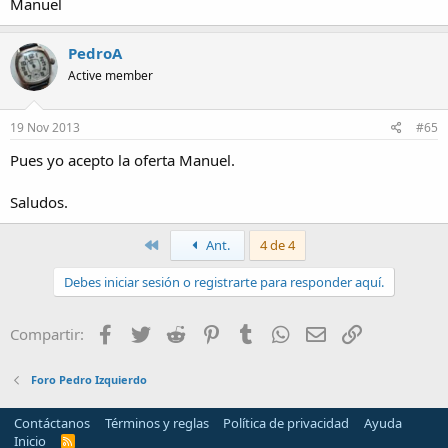
Manuel
PedroA
Active member
19 Nov 2013
#65
Pues yo acepto la oferta Manuel.
Saludos.
Primero
Ant.
4 de 4
Debes iniciar sesión o registrarte para responder aquí.
Facebook
Twitter
Reddit
Pinterest
Tumblr
WhatsApp
Email
Enlace
Compartir:
Foro Pedro Izquierdo
Contáctanos
Términos y reglas
Política de privacidad
Ayuda
Inicio
R