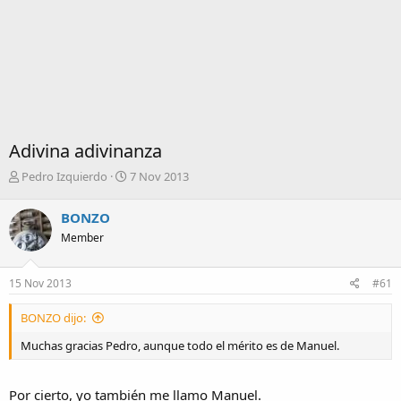
Adivina adivinanza
I
F
Pedro Izquierdo
7 Nov 2013
n
e
i
c
BONZO
c
h
Member
i
a
a
d
d
e
15 Nov 2013
#61
o
i
r
n
BONZO dijo:
d
i
e
c
Muchas gracias Pedro, aunque todo el mérito es de Manuel.
l
i
t
o
e
Por cierto, yo también me llamo Manuel.
m