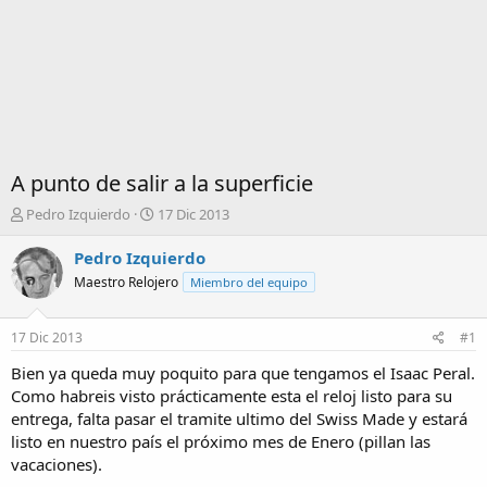
A punto de salir a la superficie
I
F
Pedro Izquierdo
17 Dic 2013
n
e
i
c
Pedro Izquierdo
c
h
Maestro Relojero
Miembro del equipo
i
a
a
d
d
e
17 Dic 2013
#1
o
i
r
n
Bien ya queda muy poquito para que tengamos el Isaac Peral.
d
i
Como habreis visto prácticamente esta el reloj listo para su
e
c
entrega, falta pasar el tramite ultimo del Swiss Made y estará
l
i
listo en nuestro país el próximo mes de Enero (pillan las
t
o
vacaciones).
e
m