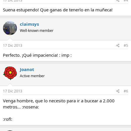
17 Dic 2013
#4
Suena estupendo! Que ganas de tenerlo en la muñeca!
claimsys
Well-known member
17 Dic 2013
#5
Perfecto. ¡Qué impaciencia! : imp :
Joanot
Active member
17 Dic 2013
#6
Venga hombre, que lo necesito para ir a bucear a 2.000
metros... :nosena:
:rofl: