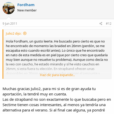
Fordham
New member
9 Jun 2011
#12
Julio2 dijo:
Hola Fordham, un gusto leerte. He buscado pero cierto es que no
he encontrado de momento las braided en 26mm (perdón, se me
escapaba esto cuando escribí antes). Lo único que he encontrado
en nato de esta medida es en piel (que por cierto creo que quedaría
muy bien aunque no resuelve tu problema). Aunque como decía no
la veo con caucho, he estado mirando y sí he visto cauchos en
26mm, si esta fuera tu elección. En strapband ofrecen unas
disponibles en 26mm en las que puedes escoger el pespunte y
Haz clic para expandir...
acabado.
La silicona no tiene buena prensa, pero sectime tiene unas en
Muchas gracias Julio2, para mi si es de gran ayuda tu
26mm.
aportación, la tendré muy en cuenta.
Las de strapband no son exactamente lo que buscaba pero en
No creo que sea de mucha ayuda, pero la paso. Lo siento, seguiré
Sectime tienen cosas interesantes, al menos ya tendría una
mirando a ver si hay suerte. Un saludo
alternativa para el verano. Si al final cae alguna, ya pondré