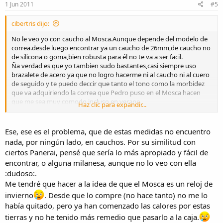
1 Jun 2011
#5
cibertris dijo:
No le veo yo con caucho al Mosca.Aunque depende del modelo de
correa.desde luego encontrar ya un caucho de 26mm,de caucho no
de silicona o goma,bien robusta para él no te va a ser facil.
Ña verdad es que yo tambien sudo bastantes,casi siempre uso
brazalete de acero ya que no logro hacerme ni al caucho ni al cuero
de seguido y te puedo deccir que tanto el tono como la morbidez
que va adquiriendo la correa que Pedro puso en el Mosca hacen
que me sea muy comodo incluso en verano.
Haz clic para expandir...
Lo que te va a pasar es que en 26mm la oferta se te va a
reducir muchisimo
Ese, ese es el problema, que de estas medidas no encuentro
nada, por ningún lado, en cauchos. Por su similitud con
ciertos Panerai, pensé que sería lo más apropiado y fácil de
encontrar, o alguna milanesa, aunque no lo veo con ella
:dudoso:.
Me tendré que hacer a la idea de que el Mosca es un reloj de
invierno
. Desde que lo compre (no hace tanto) no me lo
había quitado, pero ya han comenzado las calores por estas
tierras y no he tenido más remedio que pasarlo a la caja.