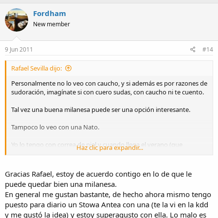
Fordham
New member
9 Jun 2011
#14
Rafael Sevilla dijo:
Personalmente no lo veo con caucho, y si además es por razones de
sudoración, imagínate si con cuero sudas, con caucho ni te cuento.
Tal vez una buena milanesa puede ser una opción interesante.
Tampoco lo veo con una Nato.
Yo lo tengo con correa de piel y cuando llega el verano (que
Haz clic para expandir...
también sudo), restringo su uso a las noches (cuando salgo), y el
resto del día tengo puesto otro reloj con armix.
Gracias Rafael, estoy de acuerdo contigo en lo de que le
puede quedar bien una milanesa.
En general me gustan bastante, de hecho ahora mismo tengo
puesto para diario un Stowa Antea con una (te la vi en la kdd
y me gustó la idea) y estoy superagusto con ella. Lo malo es