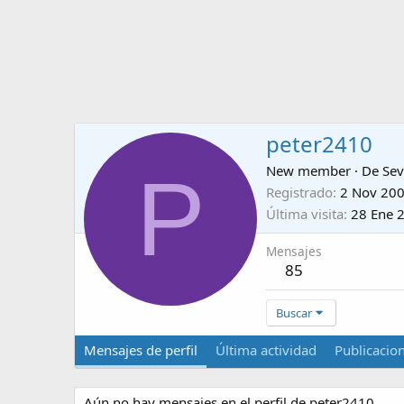
peter2410
P
New member
·
De
Sev
Registrado
2 Nov 20
Última visita
28 Ene 
Mensajes
85
Buscar
Mensajes de perfil
Última actividad
Publicacio
Aún no hay mensajes en el perfil de peter2410.