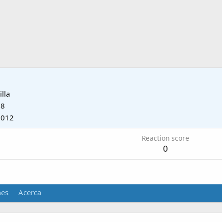
illa
08
2012
Reaction score
0
nes
Acerca