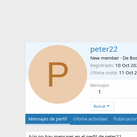
peter22
P
New member
·
De
Bo
Registrado
10 Oct 20
Última visita
11 Oct 
Mensajes
1
Buscar
Mensajes de perfil
Última actividad
Publicacio
Aún no hay mensajes en el perfil de peter22.