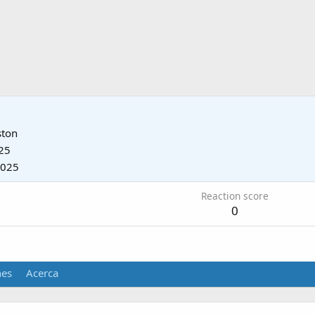
ston
25
2025
Reaction score
0
nes
Acerca