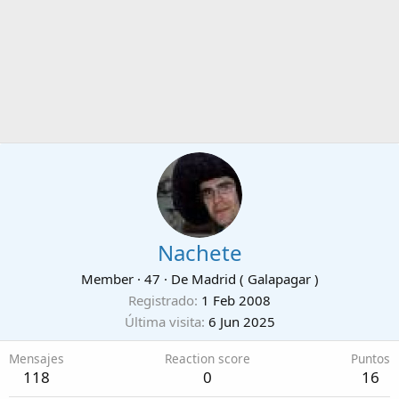
Nachete
Member
·
47
·
De
Madrid ( Galapagar )
Registrado
1 Feb 2008
Última visita
6 Jun 2025
Mensajes
Reaction score
Puntos
118
0
16