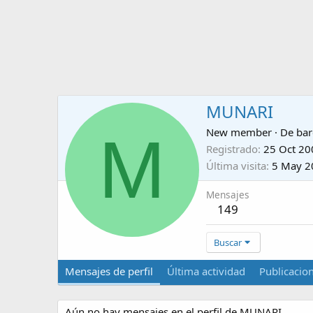
MUNARI
M
New member
·
De
bar
Registrado
25 Oct 20
Última visita
5 May 2
Mensajes
149
Buscar
Mensajes de perfil
Última actividad
Publicacio
Aún no hay mensajes en el perfil de MUNARI.