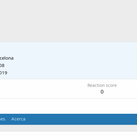
celona
08
019
Reaction score
0
nes
Acerca