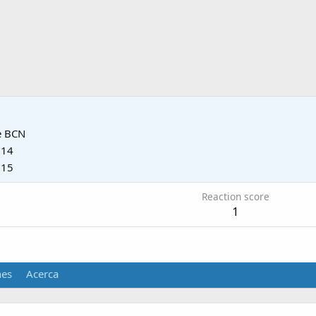
e
BCN
014
015
Reaction score
1
nes
Acerca