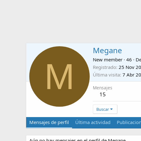
Megane
M
New member
·
46
·
D
Registrado
25 Nov 2
Última visita
7 Abr 2
Mensajes
15
Buscar
Mensajes de perfil
Última actividad
Publicacio
Aún no hay mensajes en el perfil de Megane.