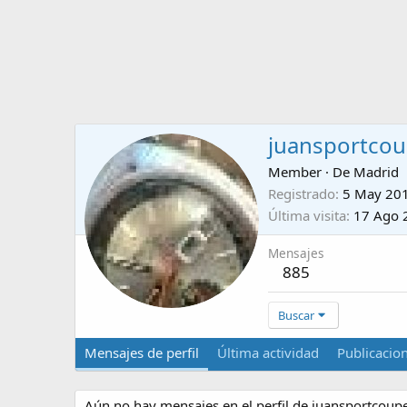
juansportco
Member
·
De
Madrid
Registrado
5 May 20
Última visita
17 Ago 
Mensajes
885
Buscar
Mensajes de perfil
Última actividad
Publicacio
Aún no hay mensajes en el perfil de juansportcoupe