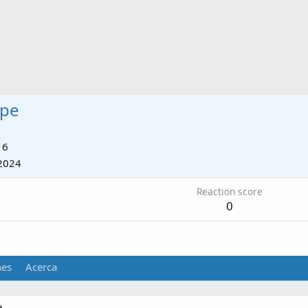
upe
16
2024
Reaction score
0
nes
Acerca
.