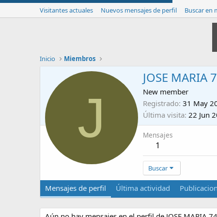
Visitantes actuales
Nuevos mensajes de perfil
Buscar en m
Inicio
Miembros
JOSE MARIA 
J
New member
Registrado
31 May 2
Última visita
22 Jun 
Mensajes
1
Buscar
Mensajes de perfil
Última actividad
Publicacio
Aún no hay mensajes en el perfil de JOSE MARIA 74