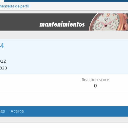
ensajes de perfil
74
022
2023
Reaction score
0
nes
Acerca
.