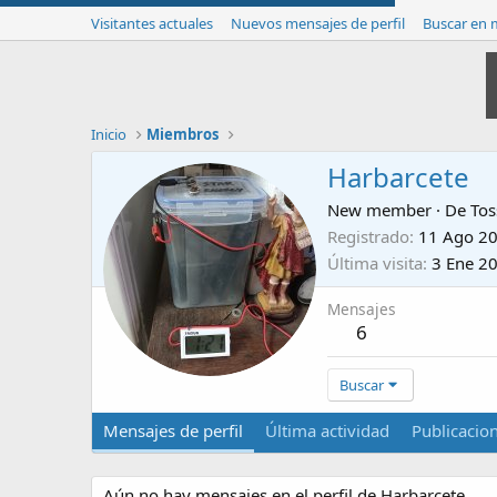
Visitantes actuales
Nuevos mensajes de perfil
Buscar en m
Inicio
Miembros
Harbarcete
New member
·
De
Tos
Registrado
11 Ago 2
Última visita
3 Ene 2
Mensajes
6
Buscar
Mensajes de perfil
Última actividad
Publicacio
Aún no hay mensajes en el perfil de Harbarcete.