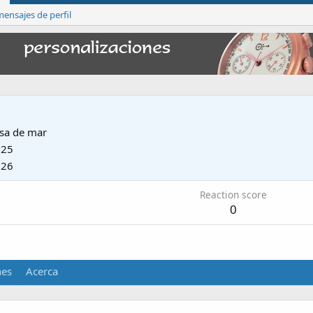
ensajes de perfil
sa de mar
025
026
Reaction score
0
nes
Acerca