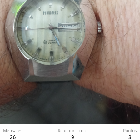
Mensajes
Reaction score
Puntos
26
9
3