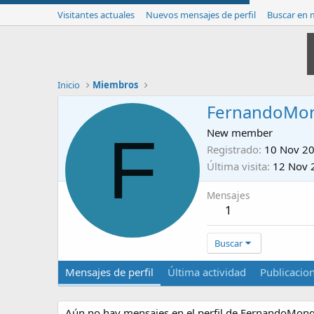
Visitantes actuales
Nuevos mensajes de perfil
Buscar en m
Inicio
Miembros
FernandoMo
F
New member
Registrado
10 Nov 2
Última visita
12 Nov 
Mensajes
1
Buscar
Mensajes de perfil
Última actividad
Publicacio
Aún no hay mensajes en el perfil de FernandoMong