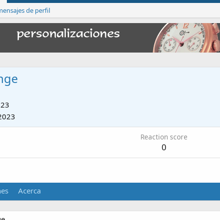
ensajes de perfil
nge
023
2023
Reaction score
0
nes
Acerca
e.