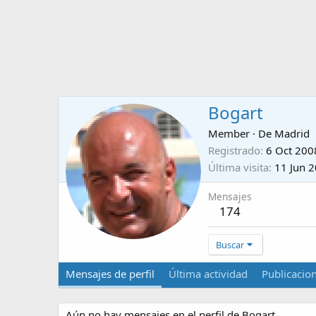
Bogart
Member
·
De
Madrid
Registrado
6 Oct 200
Última visita
11 Jun 
Mensajes
174
Buscar
Mensajes de perfil
Última actividad
Publicacio
Aún no hay mensajes en el perfil de Bogart.