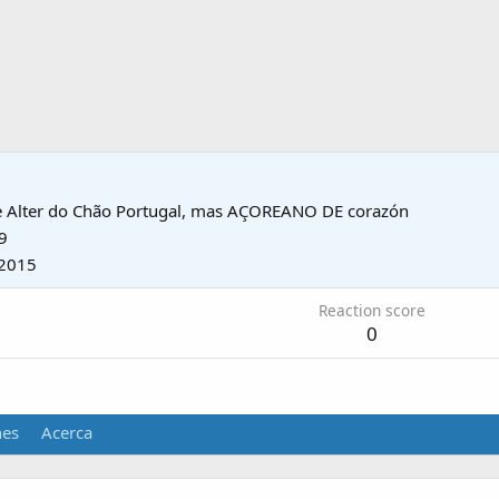
e
Alter do Chão Portugal, mas AÇOREANO DE corazón
9
2015
Reaction score
0
nes
Acerca