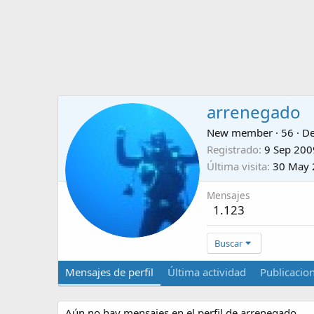
arrenegado
New member
·
56
·
D
Registrado
9 Sep 200
Última visita
30 May 
Mensajes
1.123
Buscar
Mensajes de perfil
Última actividad
Publicacio
Aún no hay mensajes en el perfil de arrenegado.