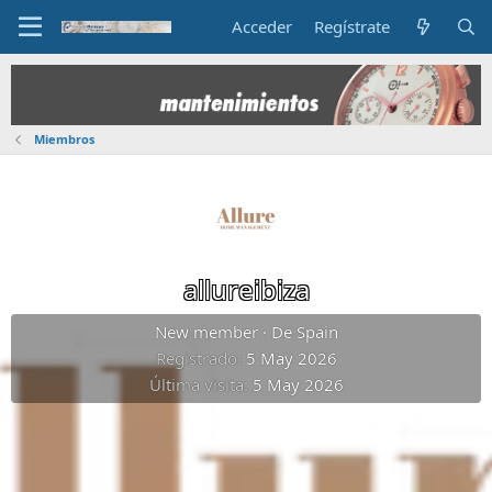
Acceder
Regístrate
Miembros
allureibiza
New member
·
De
Spain
Registrado
5 May 2026
Última visita
5 May 2026