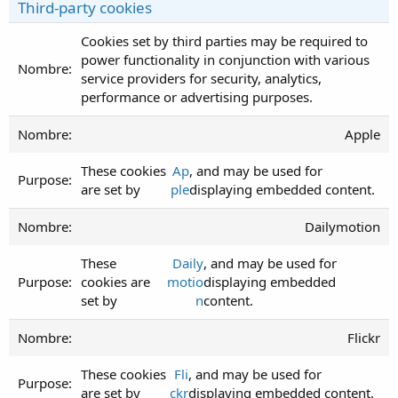
Third-party cookies
Cookies set by third parties may be required to
power functionality in conjunction with various
service providers for security, analytics,
performance or advertising purposes.
Apple
These cookies
Ap
, and may be used for
are set by
ple
displaying embedded content.
Dailymotion
These
Daily
, and may be used for
cookies are
motio
displaying embedded
set by
n
content.
Flickr
These cookies
Fli
, and may be used for
are set by
ckr
displaying embedded content.