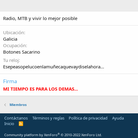
Radio, MTB y vivir lo mejor posible
Ubicación
Galicia
Ocupación
Botones Sacarino
Tu reloj
Esepeasopelucoenlamuñecaquevaydiselahora...
Firma
MI TIEMPO ES PARA LOS DEMAS...
Miembros
Contáctanos
Términos y reglas
Política de privacidad
Ayuda
Inicio
R
S
S
®
Community platform by XenForo
© 2010-2022 XenForo Ltd.