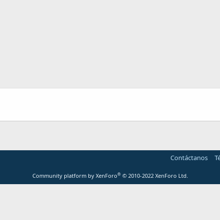
Contáctanos
T
®
Community platform by XenForo
© 2010-2022 XenForo Ltd.