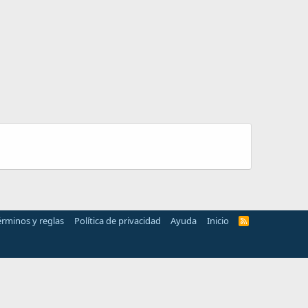
érminos y reglas
Política de privacidad
Ayuda
Inicio
R
S
S