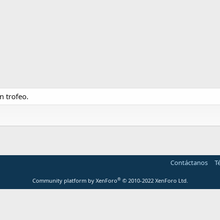
 trofeo.
Contáctanos
T
®
Community platform by XenForo
© 2010-2022 XenForo Ltd.