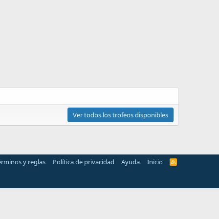
Ver todos los trofeos disponibles
érminos y reglas
Política de privacidad
Ayuda
Inicio
R
S
S