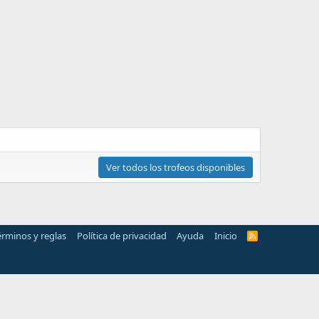
Ver todos los trofeos disponibles
érminos y reglas
Política de privacidad
Ayuda
Inicio
R
S
S