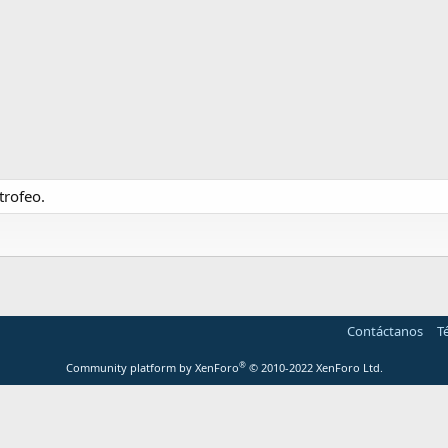
trofeo.
Contáctanos
T
®
Community platform by XenForo
© 2010-2022 XenForo Ltd.