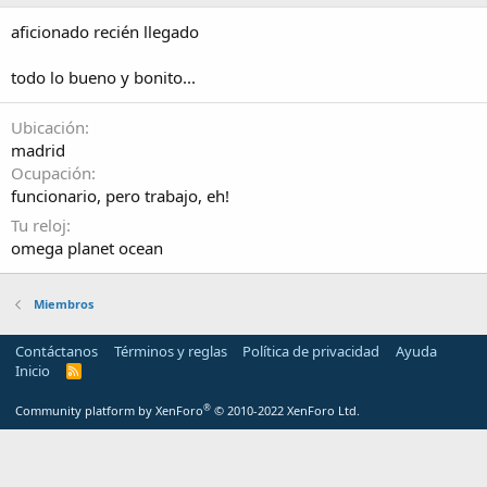
aficionado recién llegado
todo lo bueno y bonito...
Ubicación
madrid
Ocupación
funcionario, pero trabajo, eh!
Tu reloj
omega planet ocean
Miembros
Contáctanos
Términos y reglas
Política de privacidad
Ayuda
Inicio
R
S
S
®
Community platform by XenForo
© 2010-2022 XenForo Ltd.