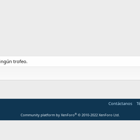
ngún trofeo.
Contáctanos
T
®
Community platform by XenForo
© 2010-2022 XenForo Ltd.