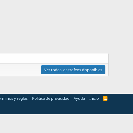
Ver todos los trofeos disponibles
érminos y reglas
Política de privacidad
Ayuda
Inicio
R
S
S