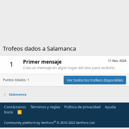
Trofeos dados a Salamanca
Primer mensaje
11 Nov 2024
1
Crea un mensaje en algún lugar del sitio para recibirlo.
Puntos totales: 1
Ver todos los trofeos disponibles
Salamanca
Contáctanos
Términos y reglas
Política de privacidad
Ayuda
Inicio
R
S
S
®
Community platform by XenForo
© 2010-2022 XenForo Ltd.