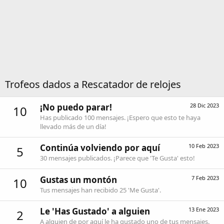
Trofeos dados a Rescatador de relojes
¡No puedo parar!
28 Dic 2023
10
Has publicado 100 mensajes. ¡Espero que esto te haya
llevado más de un día!
Continúa volviendo por aquí
10 Feb 2023
5
30 mensajes publicados. ¡Parece que 'Te Gusta' esto!
Gustas un montón
7 Feb 2023
10
Tus mensajes han recibido 25 'Me Gusta'.
Le 'Has Gustado' a alguien
13 Ene 2023
2
A alguien de por aquí le ha gustado uno de tus mensajes.