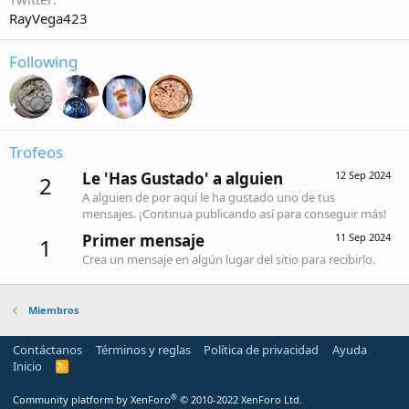
RayVega423
Following
Trofeos
Le 'Has Gustado' a alguien
12 Sep 2024
2
A alguien de por aquí le ha gustado uno de tus
mensajes. ¡Continua publicando así para conseguir más!
Primer mensaje
11 Sep 2024
1
Crea un mensaje en algún lugar del sitio para recibirlo.
Miembros
Contáctanos
Términos y reglas
Política de privacidad
Ayuda
Inicio
R
S
S
®
Community platform by XenForo
© 2010-2022 XenForo Ltd.