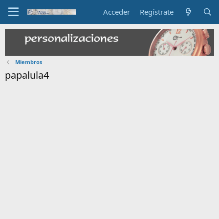
Acceder
Regístrate
Miembros
papalula4