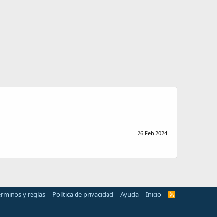
26 Feb 2024
érminos y reglas
Política de privacidad
Ayuda
Inicio
R
S
S