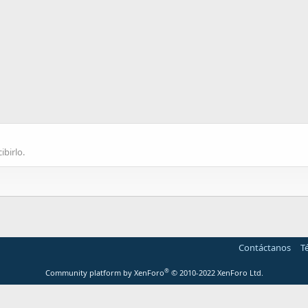
ibirlo.
Contáctanos
T
®
Community platform by XenForo
© 2010-2022 XenForo Ltd.