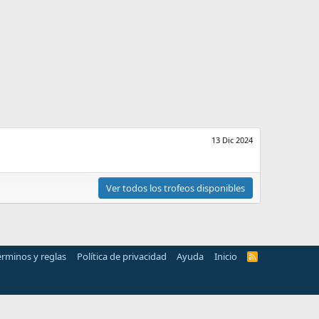
13 Dic 2024
Ver todos los trofeos disponibles
érminos y reglas
Política de privacidad
Ayuda
Inicio
R
S
S