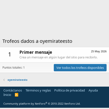
Trofeos dados a oyemirateesto
Primer mensaje
25 May 2026
1
Crea un mensaje en algún lugar del sitio para recibirlo.
Puntos totales: 1
Ver todos los trofeos disponibles
oyemirateesto
Contáctanos
Términos y reglas
Política de privacidad
Ayuda
Inicio
R
S
S
®
Community platform by XenForo
© 2010-2022 XenForo Ltd.