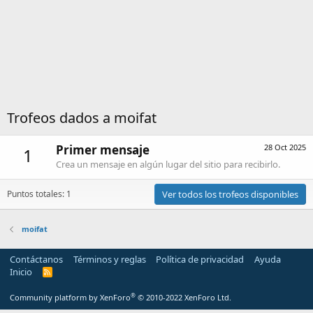
Trofeos dados a moifat
Primer mensaje
28 Oct 2025
1
Crea un mensaje en algún lugar del sitio para recibirlo.
Puntos totales: 1
Ver todos los trofeos disponibles
moifat
Contáctanos
Términos y reglas
Política de privacidad
Ayuda
Inicio
R
S
S
®
Community platform by XenForo
© 2010-2022 XenForo Ltd.