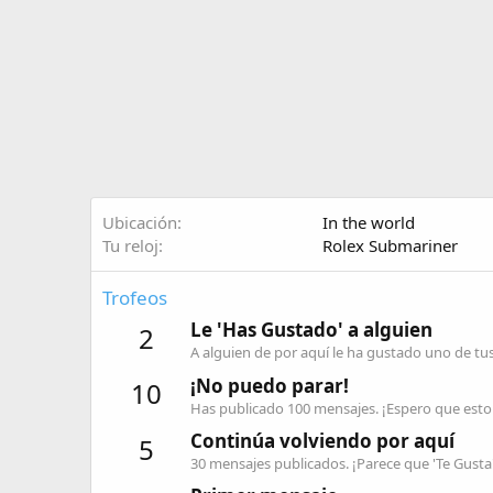
Ubicación
In the world
Tu reloj
Rolex Submariner
Trofeos
Le 'Has Gustado' a alguien
2
A alguien de por aquí le ha gustado uno de tu
¡No puedo parar!
10
Has publicado 100 mensajes. ¡Espero que esto 
Continúa volviendo por aquí
5
30 mensajes publicados. ¡Parece que 'Te Gusta'