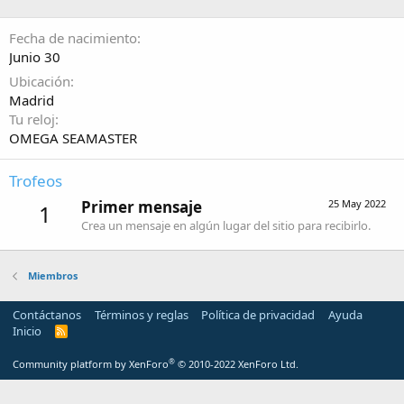
Fecha de nacimiento
Junio 30
Ubicación
Madrid
Tu reloj
OMEGA SEAMASTER
Trofeos
Primer mensaje
25 May 2022
1
Crea un mensaje en algún lugar del sitio para recibirlo.
Miembros
Contáctanos
Términos y reglas
Política de privacidad
Ayuda
Inicio
R
S
S
®
Community platform by XenForo
© 2010-2022 XenForo Ltd.