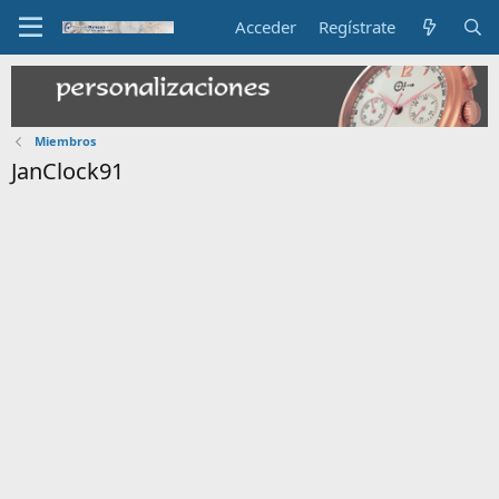
Acceder
Regístrate
Miembros
JanClock91